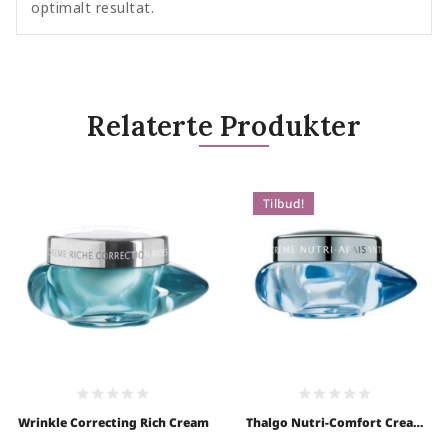
optimalt resultat.
Relaterte Produkter
Tilbud!
0
0
Wrinkle Correcting Rich Cream
Thalgo Nutri-Comfort Cream
out
out
50ml
of
of