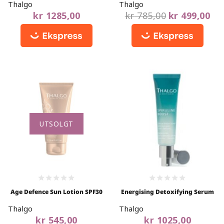
Thalgo
Thalgo
5
5
kr
1285,00
kr
785,00
kr
499,00
UTSOLGT
0
0
Age Defence Sun Lotion SPF30
Energising Detoxifying Serum
out
out
of
of
Thalgo
Thalgo
5
5
kr
545,00
kr
1025,00