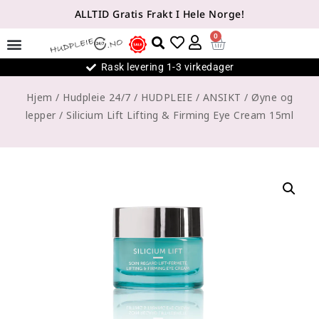
ALLTID Gratis Frakt I Hele Norge!
0
Rask levering 1-3 virkedager
Hjem
/
Hudpleie 24/7
/
HUDPLEIE
/
ANSIKT
/
Øyne og
lepper
/
Silicium Lift Lifting & Firming Eye Cream 15ml