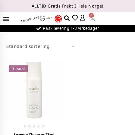
ALLTID Gratis Frakt I Hele Norge!
0
Rask levering 1-3 virkedager
Tilbud!
0
Enzyme Cleanser 75ml