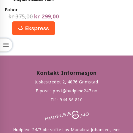
out
of
Babor
5
kr
375,00
kr
299,00
Kontakt Informasjon
Juskestredet 2, 4876 Grimstad
E-post :
post@hudpleie247.no
Tlf :
944 86 810
Hudpleie 24/7 ble stiftet av Madalina Johansen, eier