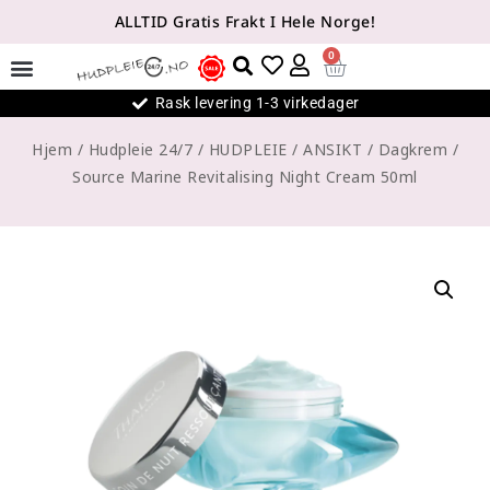
ALLTID Gratis Frakt I Hele Norge!
0
Rask levering 1-3 virkedager
Hjem
/
Hudpleie 24/7
/
HUDPLEIE
/
ANSIKT
/
Dagkrem
/
Source Marine Revitalising Night Cream 50ml