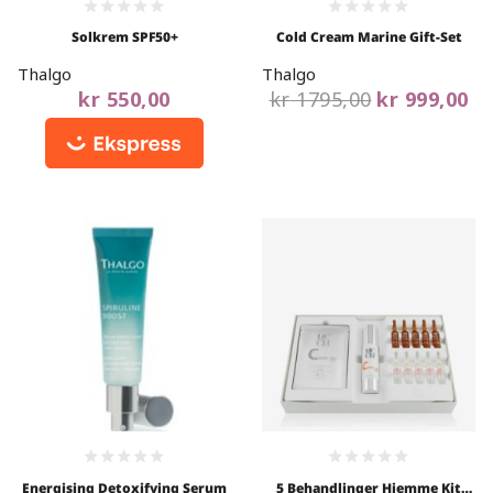
0
0
Solkrem SPF50+
Cold Cream Marine Gift-Set
out
out
of
of
Thalgo
Thalgo
5
5
kr
550,00
kr
1795,00
kr
999,00
0
0
Energising Detoxifying Serum
5 Behandlinger Hjemme Kit