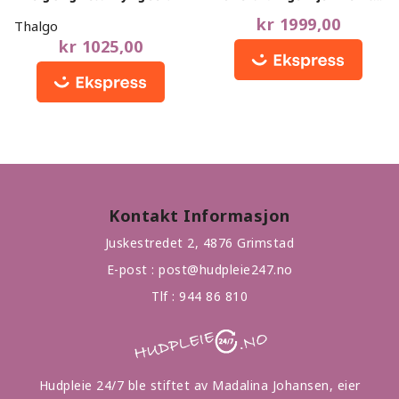
out
out
CVita180
of
of
kr
1999,00
Thalgo
5
5
kr
1025,00
Kontakt Informasjon
Juskestredet 2, 4876 Grimstad
E-post :
post@hudpleie247.no
Tlf :
944 86 810
Hudpleie 24/7 ble stiftet av Madalina Johansen, eier