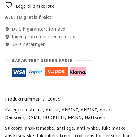
Legg til ønskeliste
ALLTID gratis frakt!
Du blir garantert fornøyd
Ingen problemer med refusjon
Sikre betalinger
GARANTERT SIKKER KASSE
Produktnummer:
VT20009
Kategorier:
Ansikt
,
Ansikt
,
ANSIKT
,
ANSIKT
,
Ansikt
,
Dagkrem
,
DAME
,
HUDPLEIE
,
MANN
,
Nattkrem
Stikkord:
ansiktsmaske
,
anti age
,
anti rynker
,
fukt maske.
ansiktsmaske
,
fuktighets krem
,
glød
,
rens for sensitivt hud