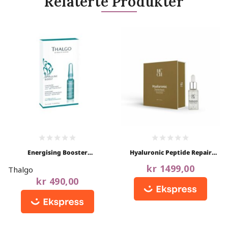
Relaterte Produkter
0
0
Energising Booster
Hyaluronic Peptide Repair
out
out
Concentrate
Serum
of
of
kr
1499,00
Thalgo
5
5
kr
490,00