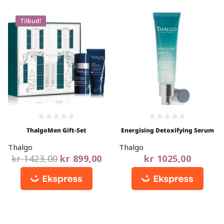
Tilbud!
0
0
ThalgoMen Gift-Set
Energising Detoxifying Serum
out
out
of
of
Thalgo
Thalgo
5
5
kr
1423,00
kr
899,00
kr
1025,00