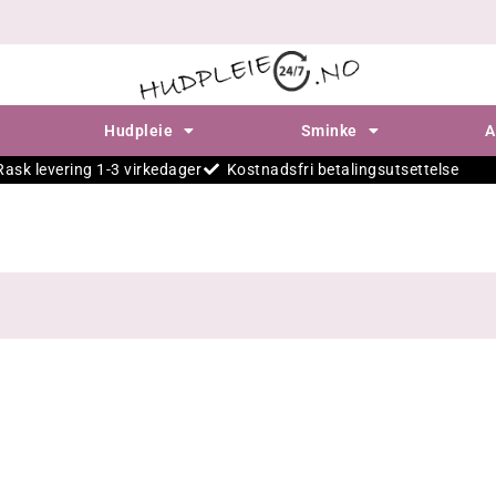
Hudpleie
Sminke
A
Rask levering 1-3 virkedager
Kostnadsfri betalingsutsettelse