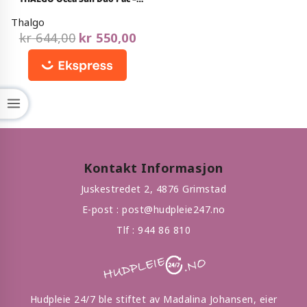
out
Betakaroten For 30 Dager
of
Thalgo
5
kr
644,00
kr
550,00
Kontakt Informasjon
Juskestredet 2, 4876 Grimstad
E-post :
post@hudpleie247.no
Tlf :
944 86 810
Hudpleie 24/7 ble stiftet av Madalina Johansen, eier