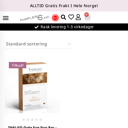
ALLTID Gratis Frakt I Hele Norge!
0
Rask levering 1-3 virkedager
Tilbud!
0
THALGO Ocèa Sun Duo Pac –