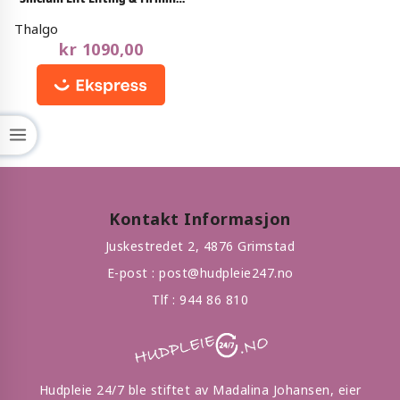
out
Night Care REFILL 50ml
of
Thalgo
5
kr
1090,00
Kontakt Informasjon
Juskestredet 2, 4876 Grimstad
E-post :
post@hudpleie247.no
Tlf :
944 86 810
Hudpleie 24/7 ble stiftet av Madalina Johansen, eier