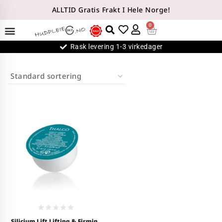
ALLTID Gratis Frakt I Hele Norge!
0
Rask levering 1-3 virkedager
0
Silicium Lift Lifting & Firming