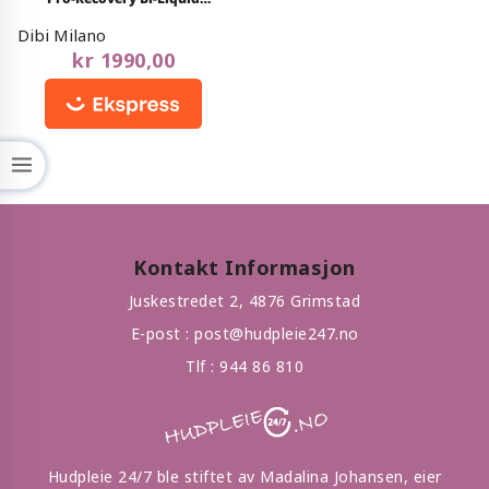
out
Treatment 14 X 2ML
of
Dibi Milano
5
kr
1990,00
Kontakt Informasjon
Juskestredet 2, 4876 Grimstad
E-post :
post@hudpleie247.no
Tlf :
944 86 810
Hudpleie 24/7 ble stiftet av Madalina Johansen, eier