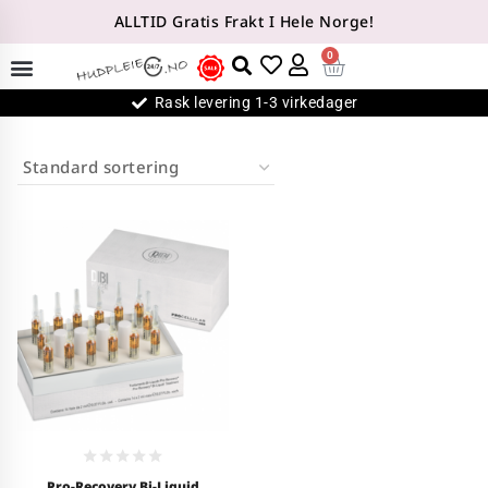
ALLTID Gratis Frakt I Hele Norge!
0
Rask levering 1-3 virkedager
0
Pro-Recovery Bi-Liquid