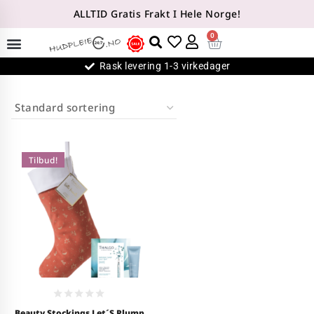
ALLTID Gratis Frakt I Hele Norge!
0
Rask levering 1-3 virkedager
Tilbud!
0
Beauty Stockings Let´s Plump