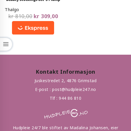
out
of
Thalgo
5
kr
810,00
kr
309,00
Kontakt Informasjon
Juskestredet 2, 4876 Grimstad
E-post :
post@hudpleie247.no
Tlf :
944 86 810
Hudpleie 24/7 ble stiftet av Madalina Johansen, eier