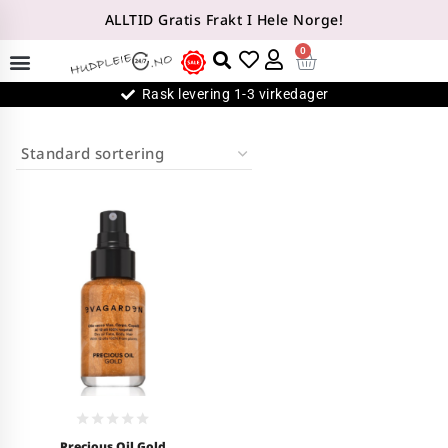
ALLTID Gratis Frakt I Hele Norge!
0
Rask levering 1-3 virkedager
0
Precious Oil Gold