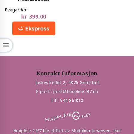
out
of
Evagarden
5
kr
399,00
Kontakt Informasjon
Juskestredet 2, 4876 Grimstad
E-post :
post@hudpleie247.no
Tlf :
944 86 810
Hudpleie 24/7 ble stiftet av Madalina Johansen, eier