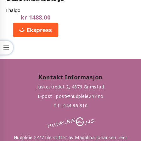
out
Firming Serum 30ml
of
Thalgo
5
kr
1488,00
Kontakt Informasjon
Juskestredet 2, 4876 Grimstad
E-post :
post@hudpleie247.no
Tlf :
944 86 810
Hudpleie 24/7 ble stiftet av Madalina Johansen, eier