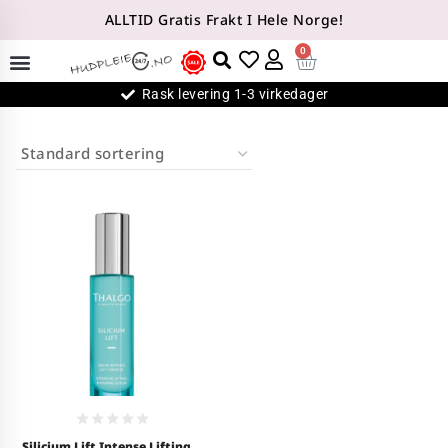
ALLTID Gratis Frakt I Hele Norge!
0
Rask levering 1-3 virkedager
0
Silicium Lift Intense Lifting &