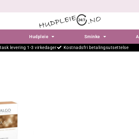
Hudpleie
Sminke
A
Rask levering 1-3 virkedager
Kostnadsfri betalingsutsettelse