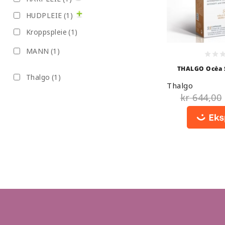
HUDPLEIE
(1)
Kroppspleie
(1)
MANN
(1)
0
THALGO Ocèa 
out
Thalgo
(1)
Betakaroten 
of
Thalgo
5
kr
644,00