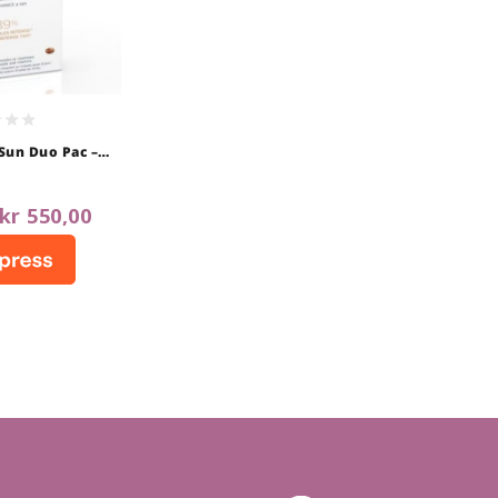
Sun Duo Pac –
For 30 Dager
kr
550,00