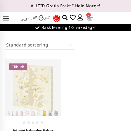
ALLTID Gratis Frakt I Hele Norge!
0
Rask levering 1-3 virkedager
Tilbud!
0
Adventkalender Babor