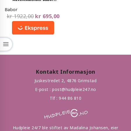
out
Ampouler 2024
of
Babor
5
kr
1922,00
kr
695,00
Kontakt Informasjon
Juskestredet 2, 4876 Grimstad
E-post :
post@hudpleie247.no
Tlf :
944 86 810
Hudpleie 24/7 ble stiftet av Madalina Johansen, eier