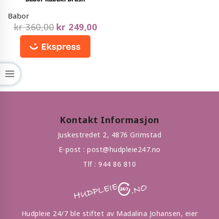
out
of
Babor
5
kr
360,00
kr
249,00
Kontakt Informasjon
Juskestredet 2, 4876 Grimstad
E-post :
post@hudpleie247.no
Tlf :
944 86 810
Hudpleie 24/7 ble stiftet av Madalina Johansen, eier