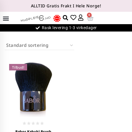
ALLTID Gratis Frakt I Hele Norge!
0
Rask levering 1-3 virkedager
Tilbud!
0
Babor Kabuki Brush