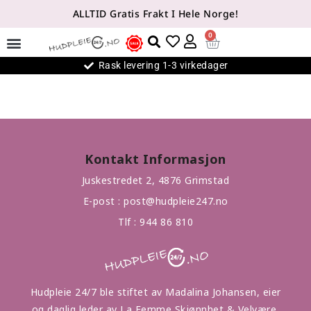
ALLTID Gratis Frakt I Hele Norge!
0
Rask levering 1-3 virkedager
Kontakt Informasjon
Juskestredet 2, 4876 Grimstad
E-post :
post@hudpleie247.no
Tlf :
944 86 810
Hudpleie 24/7 ble stiftet av Madalina Johansen, eier
og daglig leder av La Femme Skjønnhet & Velvære,