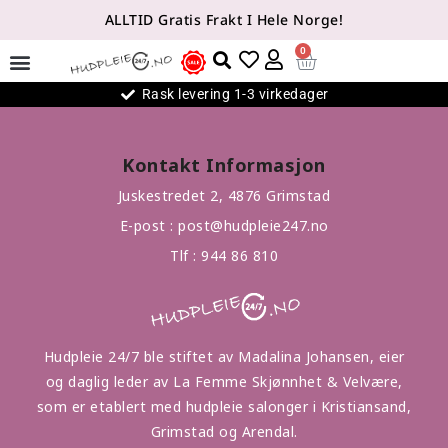
ALLTID Gratis Frakt I Hele Norge!
0
Rask levering 1-3 virkedager
Kontakt Informasjon
Juskestredet 2, 4876 Grimstad
E-post :
post@hudpleie247.no
Tlf :
944 86 810
Hudpleie 24/7 ble stiftet av Madalina Johansen, eier
og daglig leder av La Femme Skjønnhet & Velvære,
som er etablert med hudpleie salonger i Kristiansand,
Grimstad og Arendal.